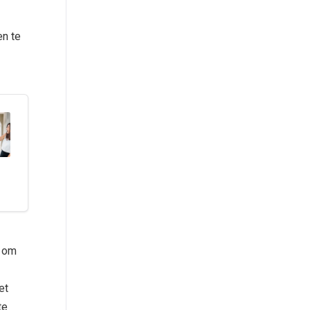
en te
e om
et
te