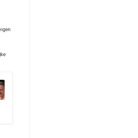
eigen
jke