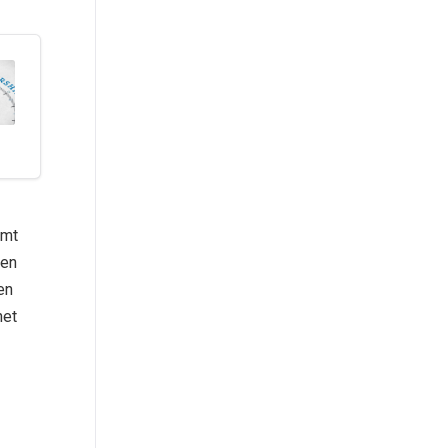
rmt
 en
en
het