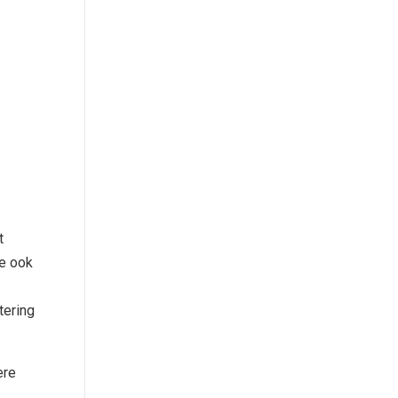
t
je ook
tering
ere