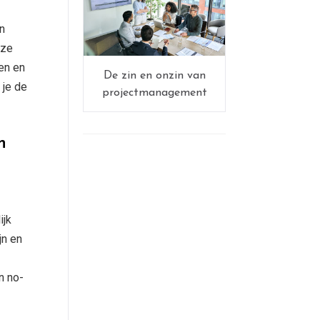
en
nze
en en
De zin en onzin van
 je de
projectmanagement
n
ijk
jn en
n no-