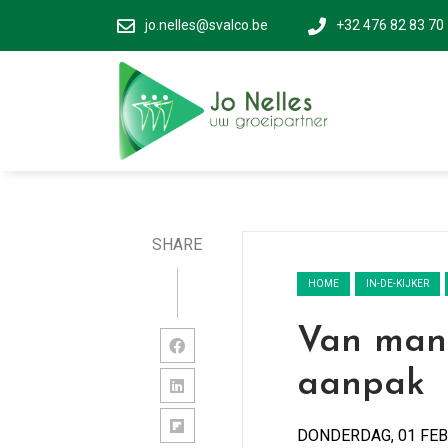
jo.nelles@svalco.be
+32 476 82 83 70
SHARE
HOME
IN-DE-KIJKER
Van mana
aanpak
DONDERDAG, 01 FEB