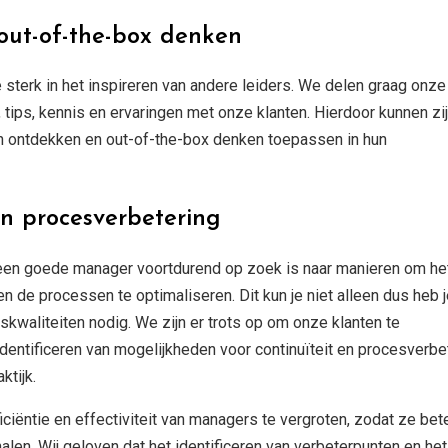
 out-of-the-box denken
 sterk in het inspireren van andere leiders. We delen graag onze
, tips, kennis en ervaringen met onze klanten. Hierdoor kunnen zij
 ontdekken en out-of-the-box denken toepassen in hun
en procesverbetering
 een goede manager voortdurend op zoek is naar manieren om he
en de processen te optimaliseren. Dit kun je niet alleen dus heb 
skwaliteiten nodig. We zijn er trots op om onze klanten te
identificeren van mogelijkheden voor continuïteit en procesverbe
ktijk.
iciëntie en effectiviteit van managers te vergroten, zodat ze bet
alen. Wij geloven dat het identificeren van verbeterpunten en het