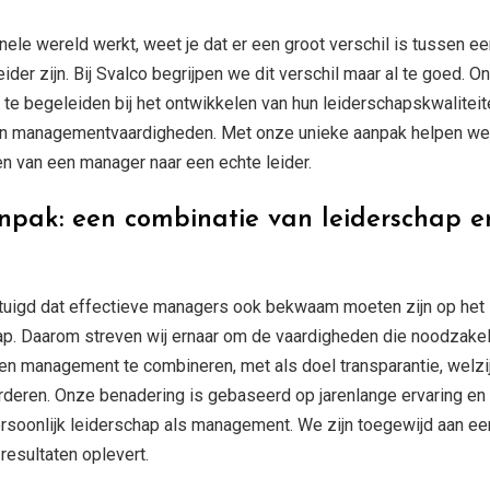
onele wereld werkt, weet je dat er een groot verschil is tussen e
ider zijn. Bij Svalco begrijpen we dit verschil maar al te goed. O
te begeleiden bij het ontwikkelen van hun leiderschapskwaliteit
un managementvaardigheden. Met onze unieke aanpak helpen we
n van een manager naar een echte leider.
npak: een combinatie van leiderschap e
ertuigd dat effectieve managers ook bekwaam moeten zijn op het
ap. Daarom streven wij ernaar om de vaardigheden die noodzakel
 en management te combineren, met als doel transparantie, welzi
orderen. Onze benadering is gebaseerd op jarenlange ervaring en
rsoonlijk leiderschap als management. We zijn toegewijd aan ee
esultaten oplevert.