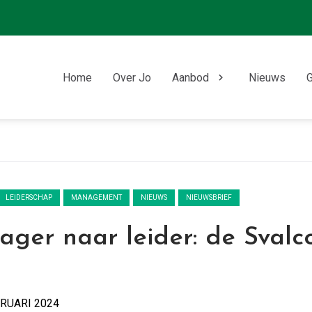
Home
Over Jo
Aanbod
Nieuws
G
LEIDERSCHAP
MANAGEMENT
NIEUWS
NIEUWSBRIEF
ger naar leider: de Svalc
RUARI 2024