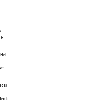
e
ze
 Het
het
et is
den te